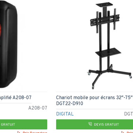
plifié A208-07
Chariot mobile pour écrans 32″-75″ 
DGT22-D910
A208-07
DIGITAL
DGT
 GRATUIT
DEVIS GRATUIT