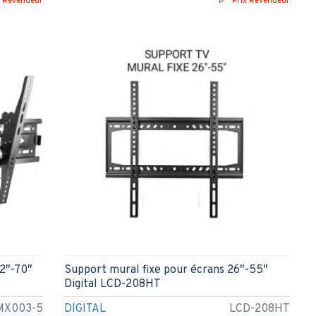
x Revendeur
Prix Revendeur
32″-70″
Support mural fixe pour écrans 26″-55″
Digital LCD-208HT
MX003-5
DIGITAL
LCD-208HT