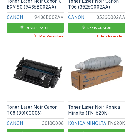
Toner Laser Noir Canon C-
Toner Laser Noir Canon
EXV 50 (9436B002AA)
T06 (3526C002AA)
CANON
9436B002AA
CANON
3526C002AA
DEVIS GRATUIT
DEVIS GRATUIT
Prix Revendeur
Prix Revendeur
Toner Laser Noir Canon
Toner Laser Noir Konica
T08 (3010C006)
Minolta (TN-620K)
CANON
3010C006
KONICA MINOLTA
TN620K