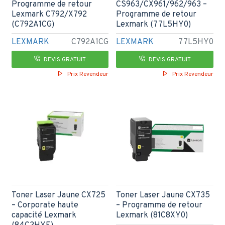
Programme de retour
CS963/CX961/962/963 –
Lexmark C792/X792
Programme de retour
(C792A1CG)
Lexmark (77L5HY0)
LEXMARK
C792A1CG
LEXMARK
77L5HY0
DEVIS GRATUIT
DEVIS GRATUIT
Prix Revendeur
Prix Revendeur
Toner Laser Jaune CX725
Toner Laser Jaune CX735
– Corporate haute
– Programme de retour
capacité Lexmark
Lexmark (81C8XY0)