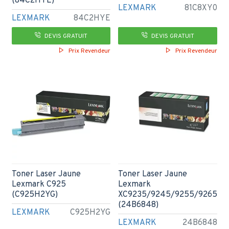
(84C2HYE)
LEXMARK
81C8XY0
LEXMARK
84C2HYE
DEVIS GRATUIT
DEVIS GRATUIT
Prix Revendeur
Prix Revendeur
Toner Laser Jaune
Toner Laser Jaune
Lexmark C925
Lexmark
(C925H2YG)
XC9235/9245/9255/9265
(24B6848)
LEXMARK
C925H2YG
LEXMARK
24B6848