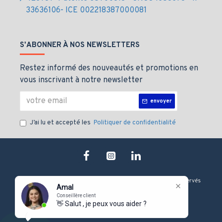
33636106- ICE 002218387000081
S'ABONNER À NOS NEWSLETTERS
Restez informé des nouveautés et promotions en
vous inscrivant à notre newsletter
envoyer
J’ai lu et accepté les
Politiquer de confidentialité
Copyright © 2019, J&M technologie, Tous les droits sont Réservés
Amal
Conseillère client
👋 Salut , je peux vous aider ?
-
-
-
Onduleur Eaton
Serveur Dell
Firewall Fortinet