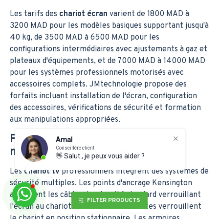
Les tarifs des
chariot écran
varient de 1800 MAD à
3200 MAD pour les modèles basiques supportant jusqu'à
40 kg, de 3500 MAD à 6500 MAD pour les
configurations intermédiaires avec ajustements à gaz et
plateaux d'équipements, et de 7000 MAD à 14000 MAD
pour les systèmes professionnels motorisés avec
accessoires complets. JMtechnologie propose des
forfaits incluant installation de l'écran, configuration
des accessoires, vérifications de sécurité et formation
aux manipulations appropriées.
Peut-on verrouiller un chariot
Amal
mobile pour éviter les vols ?
Conseillère client
👋 Salut , je peux vous aider ?
Les
chariot tv
professionnels intègrent des systèmes de
sécurité multiples. Les points d'ancrage Kensington
acceptent les câbles de sécurité standard verrouillant
FILTER PRODUCTS
l'écran au chariot. Les freins de roulettes verrouillent
le chariot en position stationnaire. Les armoires