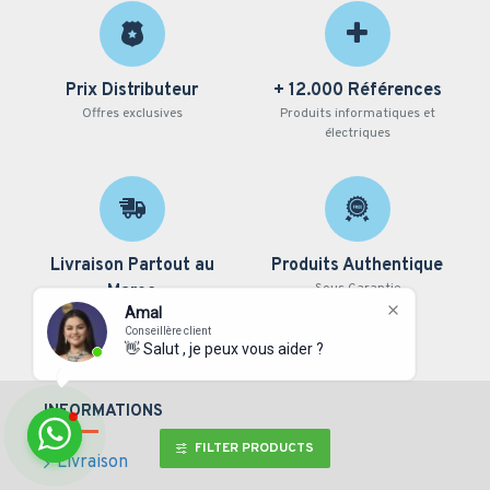
Prix Distributeur
+ 12.000 Références
Offres exclusives
Produits informatiques et
électriques
Livraison Partout au
Produits Authentique
Sous Garantie
Maroc
Amal
Casablanca, Marrakech, Rabat,
Conseillère client
Fès, Agadir, Tanger...
👋 Salut , je peux vous aider ?
INFORMATIONS
FILTER PRODUCTS
Livraison