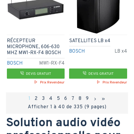
RÉCEPTEUR
SATELLITES LB x4
MICROPHONE, 606-630
BOSCH
LB x4
MHZ MW1-RX-F4 BOSCH
BOSCH
MW1-RX-F4
DEVIS GRATUIT
DEVIS GRATUIT
Prix Revendeur
Prix Revendeur
1
2
3
4
5
6
7
8
9
Afficher 1 à 40 de 335 (9 pages)
Solution audio vidéo