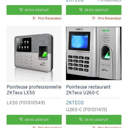
ZKTECO
F01080085
DEVIS GRATUIT
DEVIS GRATUIT
Prix Revendeur
Prix Revendeur
Pointeuse professionnelle
Pointeuse restaurant
ZKTeco LX50
ZKTeco U260-C
LX50 (F01010549)
ZKTECO
U260-C (F01011415)
DEVIS GRATUIT
DEVIS GRATUIT