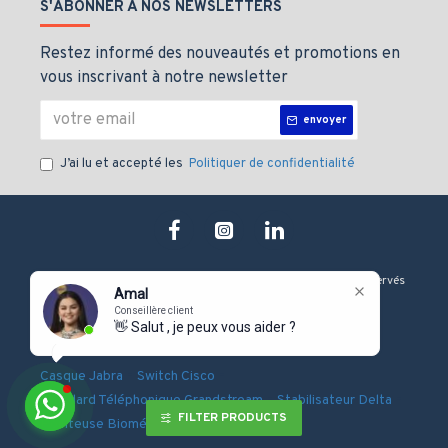
S'ABONNER À NOS NEWSLETTERS
Restez informé des nouveautés et promotions en
vous inscrivant à notre newsletter
envoyer
J’ai lu et accepté les
Politiquer de confidentialité
Copyright © 2019, J&M technologie, Tous les droits sont Réservés
Amal
Conseillère client
👋 Salut , je peux vous aider ?
-
-
-
Onduleur Eaton
Serveur Dell
Firewall Fortinet
-
-
Casque Jabra
Switch Cisco
-
-
Standard Téléphonique Grandstream
Stabilisateur Delta
FILTER PRODUCTS
Pointeuse Biométrique