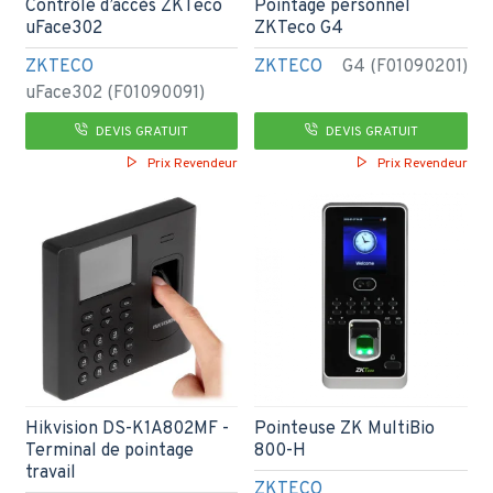
Contrôle d’accès ZKTeco
Pointage personnel
uFace302
ZKTeco G4
ZKTECO
ZKTECO
G4 (F01090201)
uFace302 (F01090091)
DEVIS GRATUIT
DEVIS GRATUIT
Prix Revendeur
Prix Revendeur
Hikvision DS-K1A802MF -
Pointeuse ZK MultiBio
Terminal de pointage
800-H
travail
ZKTECO