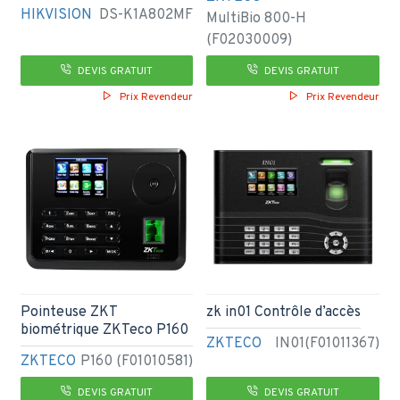
HIKVISION
DS-K1A802MF
MultiBio 800-H
(F02030009)
DEVIS GRATUIT
DEVIS GRATUIT
Prix Revendeur
Prix Revendeur
Pointeuse ZKT
zk in01 Contrôle d’accès
biométrique ZKTeco P160
ZKTECO
IN01(F01011367)
ZKTECO
P160 (F01010581)
DEVIS GRATUIT
DEVIS GRATUIT