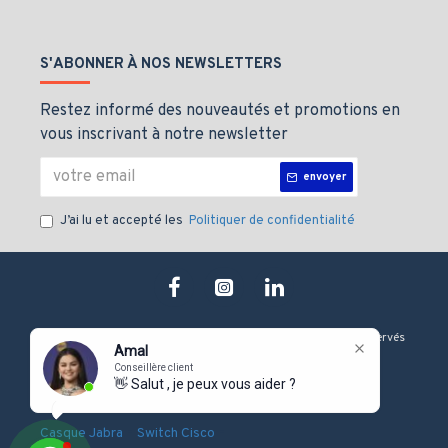
S'ABONNER À NOS NEWSLETTERS
Restez informé des nouveautés et promotions en
vous inscrivant à notre newsletter
envoyer
J’ai lu et accepté les
Politiquer de confidentialité
Copyright © 2019, J&M technologie, Tous les droits sont Réservés
Amal
Conseillère client
👋 Salut , je peux vous aider ?
-
-
-
Onduleur Eaton
Serveur Dell
Firewall Fortinet
-
-
Casque Jabra
Switch Cisco