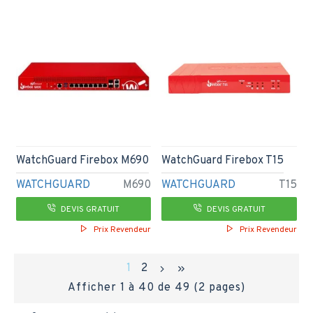
WatchGuard Firebox M690
WatchGuard Firebox T15
WATCHGUARD
M690
WATCHGUARD
T15
DEVIS GRATUIT
DEVIS GRATUIT
Prix Revendeur
Prix Revendeur
1
2
Afficher 1 à 40 de 49 (2 pages)