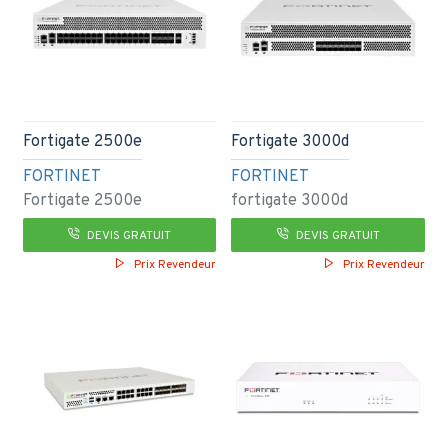
Fortigate 2500e​
Fortigate 3000d​
FORTINET
FORTINET
Fortigate 2500e​
fortigate 3000d​
DEVIS GRATUIT
DEVIS GRATUIT
Prix Revendeur
Prix Revendeur