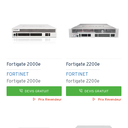
Fortigate 2000e​
Fortigate 2200e​
FORTINET
FORTINET
Fortigate 2000e​
fortigate 2200e​
DEVIS GRATUIT
DEVIS GRATUIT
Prix Revendeur
Prix Revendeur