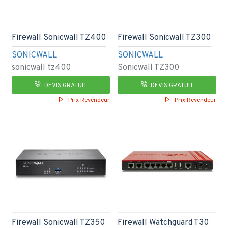
Firewall Sonicwall TZ400
Firewall Sonicwall TZ300
SONICWALL
SONICWALL
sonicwall tz400
Sonicwall TZ300
DEVIS GRATUIT
DEVIS GRATUIT
Prix Revendeur
Prix Revendeur
Firewall Sonicwall TZ350​
Firewall Watchguard T30