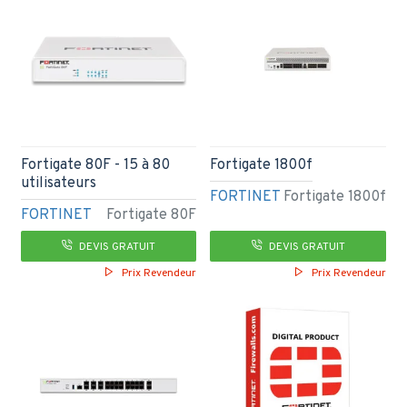
Fortigate 80F - 15 à 80
Fortigate​ 1800f
utilisateurs
FORTINET
Fortigate​ 1800f
FORTINET
Fortigate 80F
DEVIS GRATUIT
DEVIS GRATUIT
Prix Revendeur
Prix Revendeur