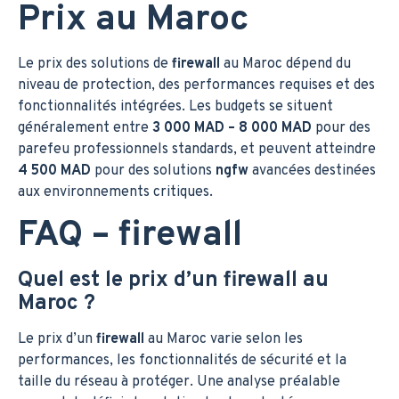
Prix au Maroc
Le prix des solutions de
firewall
au Maroc dépend du
niveau de protection, des performances requises et des
fonctionnalités intégrées. Les budgets se situent
généralement entre
3 000 MAD – 8 000 MAD
pour des
parefeu professionnels standards, et peuvent atteindre
4 500 MAD
pour des solutions
ngfw
avancées destinées
aux environnements critiques.
FAQ – firewall
Quel est le prix d’un firewall au
Maroc ?
Le prix d’un
firewall
au Maroc varie selon les
performances, les fonctionnalités de sécurité et la
taille du réseau à protéger. Une analyse préalable