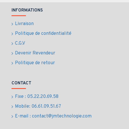
INFORMATIONS
Livraison
Politique de confidentialité
C.G.V
Devenir Revendeur
Politique de retour
CONTACT
Fixe : 05.22.20.69.58
Mobile: 06.61.09.51.67
E-mail : contact@jmtechnologie.com