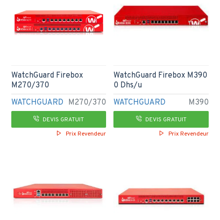
WatchGuard Firebox
WatchGuard Firebox M390
M270/370
0 Dhs/u
WATCHGUARD
M270/370
WATCHGUARD
M390
DEVIS GRATUIT
DEVIS GRATUIT
Prix Revendeur
Prix Revendeur