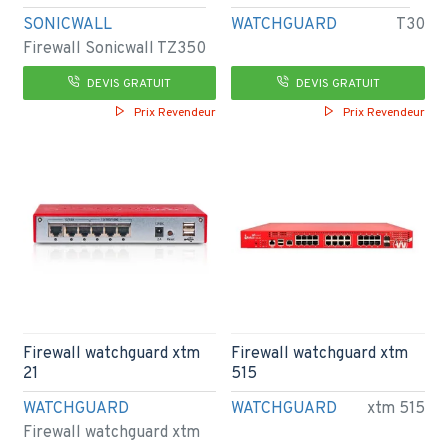
SONICWALL
WATCHGUARD
T30
Firewall Sonicwall TZ350​
DEVIS GRATUIT
DEVIS GRATUIT
Prix Revendeur
Prix Revendeur
Firewall watchguard xtm
Firewall watchguard​ xtm
21​
515
WATCHGUARD
WATCHGUARD
xtm 515
Firewall watchguard xtm