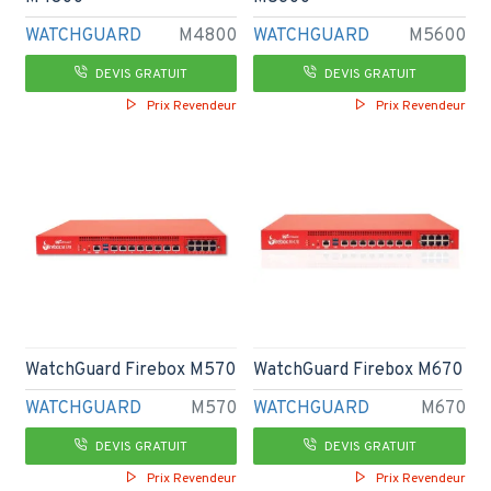
WATCHGUARD
M4800
WATCHGUARD
M5600
DEVIS GRATUIT
DEVIS GRATUIT
Prix Revendeur
Prix Revendeur
WatchGuard Firebox M570
WatchGuard Firebox M670
WATCHGUARD
M570
WATCHGUARD
M670
DEVIS GRATUIT
DEVIS GRATUIT
Prix Revendeur
Prix Revendeur