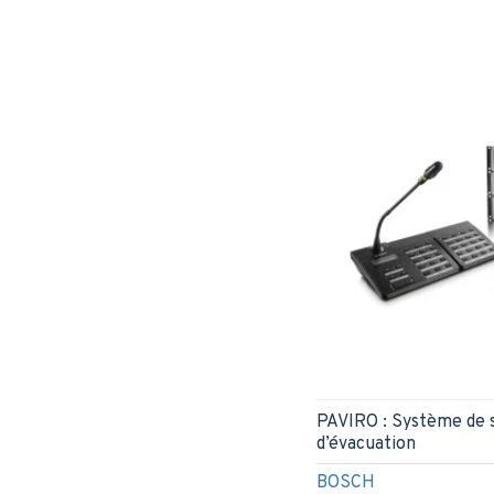
Contrôle d’accès
Disque Dur
Enceinte de sonorisation
Enceinte murale
Haut-parleur plafond
Hauts-parleurs et enceintes
Micro cravate
Micro professionnel
Micro sans fil
Microphones
Sonorisation
Sonorisation bosch
Tables de mixage
PAVIRO : Système de s
visioconférence
d’évacuation
Visioconférence Philips
BOSCH