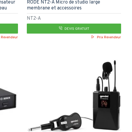
nsateur
RODE NT2-A Micro de studio large
reau
membrane et accessoires
NT2-A
DEVIS GRATUIT
x Revendeur
Prix Revendeur