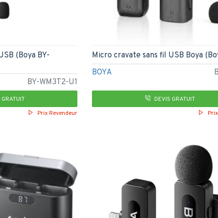
 USB (Boya BY-
Micro cravate sans fil USB Boya (B
BOYA
BY-WM3T2-U1
 GRATUIT
DEVIS GRATUIT
Prix Revendeur
Pri