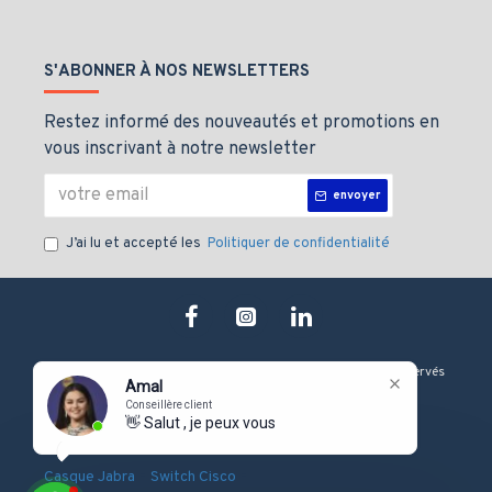
S'ABONNER À NOS NEWSLETTERS
Restez informé des nouveautés et promotions en
vous inscrivant à notre newsletter
envoyer
J’ai lu et accepté les
Politiquer de confidentialité
Copyright © 2019, J&M technologie, Tous les droits sont Réservés
Amal
Conseillère client
👋 Salut , je peux vous aider
-
-
-
Onduleur Eaton
Serveur Dell
Firewall Fortinet
-
-
Casque Jabra
Switch Cisco