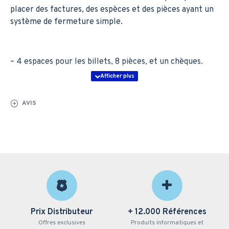
placer des factures, des espèces et des pièces ayant un
système de fermeture simple.
– 4 espaces pour les billets, 8 pièces, et un chèques.
– Serrure à 3 positions.
AVIS
– Détenteur d’argent métallique.
– Dimensions : 410w*420d*100h mm.
Caractéristiques ZKC0408 ZKTeco
Prix Distributeur
+ 12.000 Références
Offres exclusives
Produits informatiques et