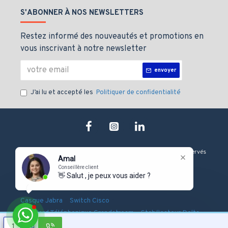
S'ABONNER À NOS NEWSLETTERS
Restez informé des nouveautés et promotions en
vous inscrivant à notre newsletter
envoyer
J’ai lu et accepté les
Politiquer de confidentialité
Copyright © 2019, J&M technologie, Tous les droits sont Réservés
Amal
Conseillère client
👋 Salut , je peux vous aider ?
-
-
-
Onduleur Eaton
Serveur Dell
Firewall Fortinet
-
-
Casque Jabra
Switch Cisco
-
-
Standard Téléphonique Grandstream
Stabilisateur Delta
Pointeuse Biométrique