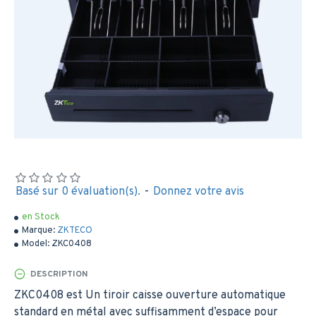
Basé sur 0 évaluation(s).
-
Donnez votre avis
en Stock
Marque:
ZKTECO
Model:
ZKC0408
DESCRIPTION
ZKC0408 est Un tiroir caisse ouverture automatique
standard en métal avec suffisamment d’espace pour