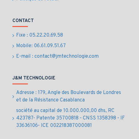
Écran tactile LCD de 1,3 pouces pour monitoring
facile des performances
CONTACT
Fonctionnement silencieux grâce à l’absence de
ventilateur
Fixe : 05.22.20.69.58
Installation et support technique locaux fournis
par J&M Technologie au Maroc
Mobile: 06.61.09.51.67
Usages
E-mail : contact@jmtechnologie.com
professionnels et
J&M TECHNOLOGIE
avantages du Switch
Adresse : 179, Angle des Boulevards de Londres
Ubiquiti USW-24-POE
et de la Résistance Casablanca
au Maroc
société au capital de 10.000.000,00 dhs, RC
423787- Patente 35700818 - CNSS 1358398 - IF
33636106- ICE 002218387000081
Idéal pour les réseaux d’entreprise, avec
alimentation PoE pour périphériques IP