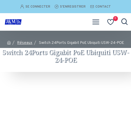
SE CONNECTER
S'ENREGISTRER
CONTACT
0
Réseaux
Switch 24Ports Gigabit PoE Ubiquiti USW-24-POE
Switch 24Ports Gigabit PoE Ubiquiti USW-
24-POE