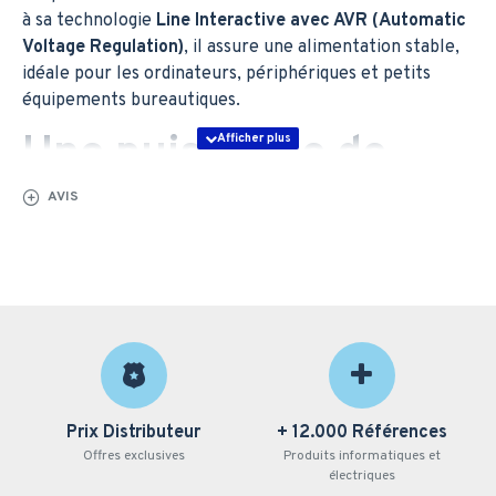
à sa technologie
Line Interactive avec AVR (Automatic
Voltage Regulation)
, il assure une alimentation stable,
idéale pour les ordinateurs, périphériques et petits
équipements bureautiques.
Une puissance de
650 VA adaptée au
AVIS
bureau et à la maison
Avec
650 VA / 360 W
, cet onduleur protège vos postes
de travail, box internet, routeurs et écrans contre les
interruptions électriques. Sa fonction
démarrage à
froid
permet d’allumer vos appareils même en cas
d’absence secteur.
Prix Distributeur
+ 12.000 Références
Connexions pratiques
Offres exclusives
Produits informatiques et
électriques