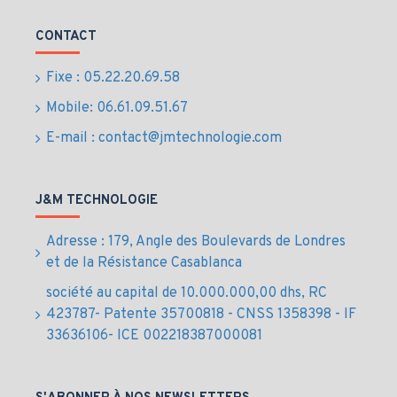
Compact et léger
CONTACT
pour un usage
Fixe : 05.22.20.69.58
quotidien
Mobile: 06.61.09.51.67
E-mail : contact@jmtechnologie.com
Avec seulement
4,6 kg
, ce modèle est facile à installer
sous un bureau ou dans un espace restreint. Sa
conception simple et robuste en fait un choix fiable
J&M TECHNOLOGIE
pour une utilisation personnelle ou professionnelle.
Caractéristiques
Adresse : 179, Angle des Boulevards de Londres
et de la Résistance Casablanca
techniques
société au capital de 10.000.000,00 dhs, RC
principales
423787- Patente 35700818 - CNSS 1358398 - IF
33636106- ICE 002218387000081
Technologie
: Line Interactive avec AVR