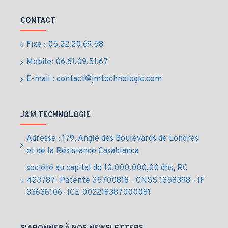
Plug-and-Play USB avec installation simple et
rapide
CONTACT
Applications
Fixe : 05.22.20.69.58
recommandées
Mobile: 06.61.09.51.67
E-mail : contact@jmtechnologie.com
Salles de réunion moyennes et grandes (10 à 20
participants)
Entreprises, administrations, universités, centres
J&M TECHNOLOGIE
de formation
Espaces de collaboration hybride et intégration
Adresse : 179, Angle des Boulevards de Londres
audiovisuelle
et de la Résistance Casablanca
Réunions internationales et visioconférences
société au capital de 10.000.000,00 dhs, RC
intersites
423787- Patente 35700818 - CNSS 1358398 - IF
Installations audiovisuelles professionnelles au
33636106- ICE 002218387000081
Maroc
Fiche technique