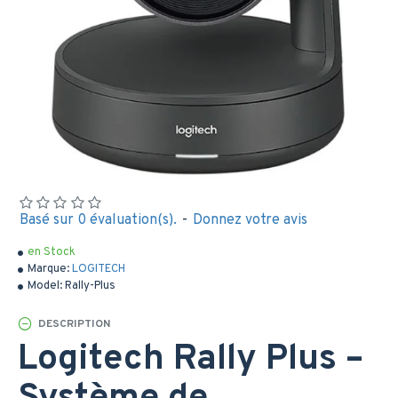
Basé sur 0 évaluation(s).
-
Donnez votre avis
en Stock
Marque:
LOGITECH
Model:
Rally-Plus
DESCRIPTION
Logitech Rally Plus –