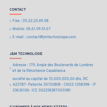
Applications
recommandées
CONTACT
Fixe : 05.22.20.69.58
Salles de réunion moyennes à grandes (10 à 20
personnes)
Mobile: 06.61.09.51.67
Espaces de visioconférence professionnels
E-mail : contact@jmtechnologie.com
Entreprises multinationales, administrations,
écoles, universités
Formations hybrides et réunions à distance
J&M TECHNOLOGIE
Intégration dans les infrastructures audiovisuelles
au Maroc
Adresse : 179, Angle des Boulevards de Londres
Fiche technique
et de la Résistance Casablanca
société au capital de 10.000.000,00 dhs, RC
Résolution caméra : Ultra HD 4K, 1080p, 720p
423787- Patente 35700818 - CNSS 1358398 - IF
Zoom optique : 15x (5x optique + 3x numérique
33636106- ICE 002218387000081
RightSight)
Champ de vision : 90° horizontal