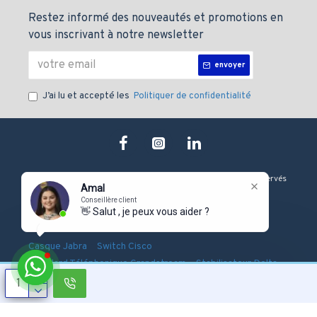
Restez informé des nouveautés et promotions en
vous inscrivant à notre newsletter
envoyer
J’ai lu et accepté les
Politiquer de confidentialité
Copyright © 2019, J&M technologie, Tous les droits sont Réservés
Amal
Conseillère client
👋 Salut , je peux vous aider ?
-
-
-
Onduleur Eaton
Serveur Dell
Firewall Fortinet
-
-
Casque Jabra
Switch Cisco
-
-
Standard Téléphonique Grandstream
Stabilisateur Delta
Pointeuse Biométrique