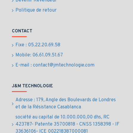
Devenir Revendeur
Processeur Intel Core Ultra 5 125U, 12 cœurs,
fréquence turbo jusqu’à 4,3 GHz
Politique de retour
Mémoire vive 16 Go DDR5 à 5600 MHz pour un
multitâche fluide et efficace
Stockage SSD NVMe 512 Go M.2 rapide et fiable
CONTACT
pour vos données
Écran 15,6" Full HD (1920 x 1080) anti-reflet
Fixe : 05.22.20.69.58
offrant un confort optimal
Mobile: 06.61.09.51.67
Système d’exploitation Windows 11 Professionnel
E-mail : contact@jmtechnologie.com
préinstallé
Connectivité complète : Wi-Fi 6, Bluetooth 5.2,
ports USB-C, USB-A, HDMI et Ethernet
J&M TECHNOLOGIE
Design professionnel robuste, léger et adapté à la
mobilité
Adresse : 179, Angle des Boulevards de Londres
Installation, configuration et support technique
et de la Résistance Casablanca
assurés par J&M Technologie au Maroc
Livraison rapide et sécurisée sur tout le territoire
société au capital de 10.000.000,00 dhs, RC
marocain
423787- Patente 35700818 - CNSS 1358398 - IF
33636106- ICE 002218387000081