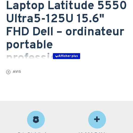
Laptop Latitude 5550
Ultra5-125U 15.6"
FHD Dell – ordinateur
portable
professionnel
performant au Maroc
AVIS
Le Laptop Latitude 5550 Ultra5-125U 15.6" FHD Dell
est un choix idéal pour les professionnels marocains en
quête d’un ordinateur portable puissant, fiable et
adapté aux environnements bureautiques et métiers.
Equipé du processeur Intel Core Ultra 5 125U de
dernière génération, ce portable assure une excellente
performance avec ses 12 cœurs et une fréquence turbo