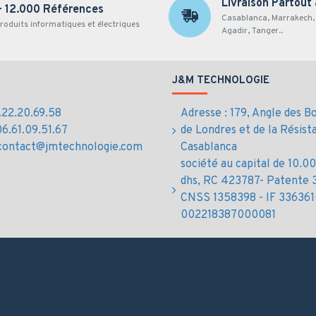
Livraison Partout
+ 12.000 Références
Casablanca, Marrakech, 
roduits informatiques et électriques
Agadir, Tanger...
J&M TECHNOLOGIE
5.22.20.69.58
Adresse : 179, Angle des B
06.61.09.51.67
de Londres et de la Résist
 contact@jmtechnologie.com
Casablanca
société au capital de 10.
dhs, RC 423787- Patente 
CNSS 1358398 - IF 336361
002218387000081
te