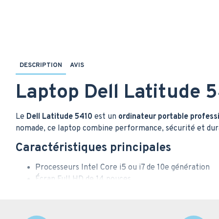
DESCRIPTION
AVIS
Laptop Dell Latitude 5
Le
Dell Latitude 5410
est un
ordinateur portable profess
nomade, ce laptop combine performance, sécurité et durab
Caractéristiques principales
Processeurs Intel Core i5 ou i7 de 10e génération
Écran Full HD de 14 pouces
Mémoire jusqu’à 32 Go DDR4
Stockage SSD NVMe jusqu’à 1 To
Connectivité complète : Wi-Fi, Bluetooth, USB-C, 