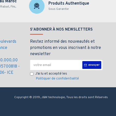
 au Maroc
Produits Authentique
Rabat, Fès,
Sous Garantie
S'ABONNER À NOS NEWSLETTERS
oulevards
Restez informé des nouveautés et
ance
promotions en vous inscrivant à notre
newsletter
000.000,00
envoyer
35700818 -
06- ICE
J’ai lu et accepté les
Politiquer de confidentialité
Copyright © 2019, J&M technologie, Tous les droits sont Réservés