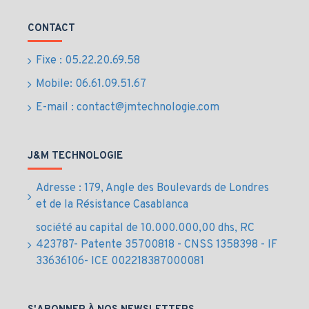
GPU : Intel Iris Xe / NVIDIA GeForce MX550
Connectivité : Wi-Fi 6, Bluetooth 5.2, USB-C, HDMI
CONTACT
Poids : 1,8 kg
Autonomie : jusqu’à 10 heures
Fixe : 05.22.20.69.58
Système d’exploitation : Windows 11 Pro
Mobile: 06.61.09.51.67
Accessoires et options
E-mail : contact@jmtechnologie.com
Station d’accueil USB-C Dell WD19S
Sacoche professionnelle 16 pouces
J&M TECHNOLOGIE
Souris sans fil Dell Mobile
Extension de garantie Dell ProSupport
Adresse : 179, Angle des Boulevards de Londres
FAQ – Dell Inspiron 16 Core i5 / i7
et de la Résistance Casablanca
LE DELL INSPIRON 16 EST-IL ADAPTÉ
société au capital de 10.000.000,00 dhs, RC
AUX PROFESSIONNELS AU MAROC ?
423787- Patente 35700818 - CNSS 1358398 - IF
33636106- ICE 002218387000081
Oui, le Dell Inspiron 16 Core i5 / i7 est conçu pour les
entreprises et indépendants au Maroc, recherchant
puissance, fiabilité et confort d’utilisation. Il répond aux