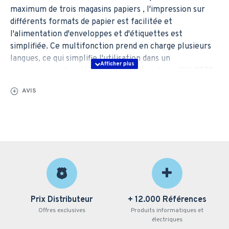
maximum de trois magasins papiers , l'impression sur
différents formats de papier est facilitée et
l'alimentation d'enveloppes et d'étiquettes est
simplifiée. Ce multifonction prend en charge plusieurs
langues, ce qui simplifie l'utilisation dans un
environnement multilingue. Étant donné que l'IM 2702
est facile à installer et qu'il bénéficie de l'auto-
AVIS
maintenance, la fiabilité des performances est garantie.
Multifonction A3 intelligent compatible avec une
intégration facilitée au cloud
Applications intelligentes pour optimiser les flux de
travail et améliorer la productivité.
Automatisation de la numérisation grâce à un chargeur
d'une capacité de 50 feuilles
Connexion facilitée aux dispositifs mobiles pour
Prix Distributeur
+ 12.000 Références
imprimer au départ de ceux-ci ou y numériser des
Offres exclusives
Produits informatiques et
documents.
électriques