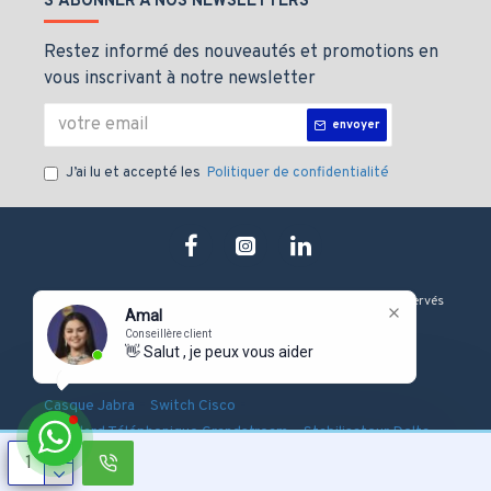
S'ABONNER À NOS NEWSLETTERS
Restez informé des nouveautés et promotions en
vous inscrivant à notre newsletter
envoyer
J’ai lu et accepté les
Politiquer de confidentialité
Copyright © 2019, J&M technologie, Tous les droits sont Réservés
Amal
Conseillère client
👋 Salut , je peux vous aider ?
-
-
-
Onduleur Eaton
Serveur Dell
Firewall Fortinet
-
-
Casque Jabra
Switch Cisco
-
-
Standard Téléphonique Grandstream
Stabilisateur Delta
Pointeuse Biométrique