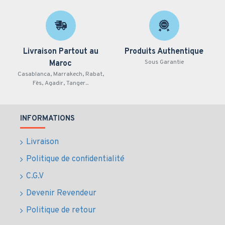
Protection par mot de passe et verrouillage des
documents confidentiels
Prise en charge de plusieurs langues, y compris l'arabe
Livraison Partout au
Produits Authentique
Sous Garantie
Maroc
Casablanca, Marrakech, Rabat,
Fès, Agadir, Tanger...
INFORMATIONS
Livraison
Politique de confidentialité
C.G.V
Devenir Revendeur
Politique de retour