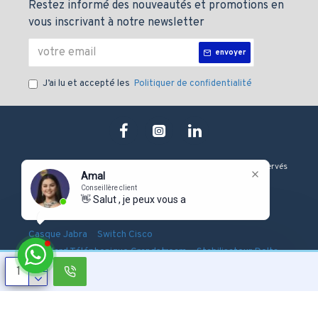
Restez informé des nouveautés et promotions en
vous inscrivant à notre newsletter
envoyer
J’ai lu et accepté les
Politiquer de confidentialité
Copyright © 2019, J&M technologie, Tous les droits sont Réservés
Amal
Conseillère client
👋 Salut , je peux vous aider
-
-
-
Onduleur Eaton
Serveur Dell
Firewall Fortinet
-
-
Casque Jabra
Switch Cisco
-
-
Standard Téléphonique Grandstream
Stabilisateur Delta
Pointeuse Biométrique