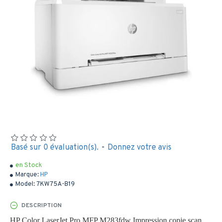
Basé sur 0 évaluation(s).
-
Donnez votre avis
en Stock
Marque:
HP
Model:
7KW75A-B19
DESCRIPTION
HP Color LaserJet Pro MFP M283fdw Impression copie scan