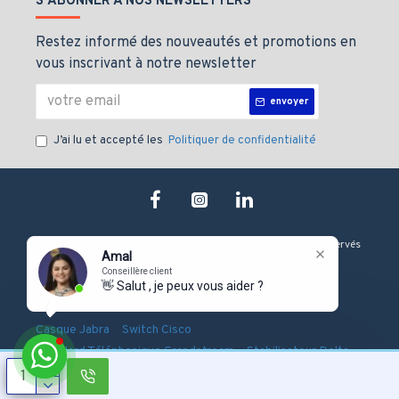
S'ABONNER À NOS NEWSLETTERS
Restez informé des nouveautés et promotions en
vous inscrivant à notre newsletter
envoyer
J’ai lu et accepté les
Politiquer de confidentialité
Copyright © 2019, J&M technologie, Tous les droits sont Réservés
Amal
Conseillère client
👋 Salut , je peux vous aider ?
-
-
-
Onduleur Eaton
Serveur Dell
Firewall Fortinet
-
-
Casque Jabra
Switch Cisco
-
-
Standard Téléphonique Grandstream
Stabilisateur Delta
Pointeuse Biométrique