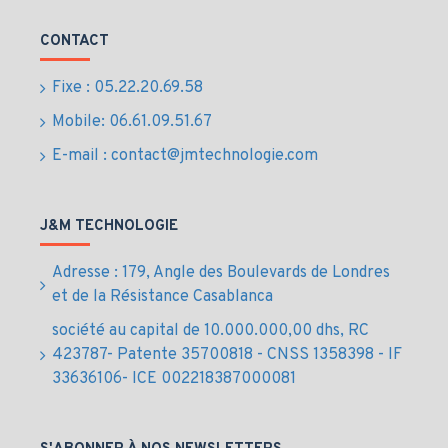
carte SD, routeur NAT intégré
CONTACT
Protection de sécurité complète utilisant SRTP,
Fixe : 05.22.20.69.58
TLS et HTTPS avec accélérateur de cryptage
Mobile: 06.61.09.51.67
matériel
E-mail : contact@jmtechnologie.com
Configurer et provisionner rapidement les
points de terminaison Grandstream à l’aide
J&M TECHNOLOGIE
des fonctionnalités de détection automatique
Adresse : 179, Angle des Boulevards de Londres
et de configuration zéro dans l’interface
et de la Résistance Casablanca
utilisateur Web du produit
société au capital de 10.000.000,00 dhs, RC
423787- Patente 35700818 - CNSS 1358398 - IF
33636106- ICE 002218387000081