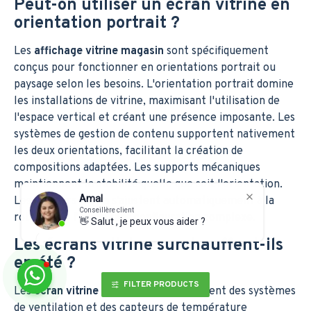
Peut-on utiliser un écran vitrine en
orientation portrait ?
Les
affichage vitrine magasin
sont spécifiquement
conçus pour fonctionner en orientations portrait ou
paysage selon les besoins. L'orientation portrait domine
les installations de vitrine, maximisant l'utilisation de
l'espace vertical et créant une présence imposante. Les
systèmes de gestion de contenu supportent nativement
les deux orientations, facilitant la création de
compositions adaptées. Les supports mécaniques
maintiennent la stabilité quelle que soit l'orientation.
Amal
Les lecteurs média s'ajustent automatiquement à la
Conseillère client
rotation de l'écran sans configuration complexe.
👋 Salut , je peux vous aider ?
Les écrans vitrine surchauffent-ils
en été ?
FILTER PRODUCTS
Les
ecran vitrine
professionnels intègrent des systèmes
de ventilation et des capteurs de température