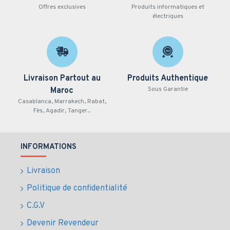
Profondeur de couleur élevée et large gamut
Offres exclusives
Produits informatiques et
électriques
Fonctionnement continu 16/7
Entrées HDMI × 3 | USB × 2 | VGA | RJ45
Compatibilité USB Media Player et cloning
Montage mural VESA 600 × 400 mm
Applications recommandées
Livraison Partout au
Produits Authentique
Sous Garantie
Maroc
Affichage professionnel et corporate
Casablanca, Marrakech, Rabat,
Salles de réunion et conférences
Fès, Agadir, Tanger...
Usage hôtelier ou éducatif
Fiche technique
INFORMATIONS
Marque : Philips
Modèle : 75BFL2214/12
Livraison
Référence : 75BFL2214-12
Politique de confidentialité
Taille : 75 pouces
C.G.V
Résolution : 4K Ultra HD (3840 × 2160)
Type de dalle : IPS 10 bits LED
Devenir Revendeur