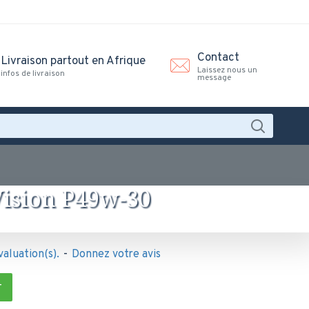
Contact
Livraison partout en Afrique
Laissez nous un
infos de livraison
message
ision P49w-30
valuation(s).
-
Donnez votre avis
T