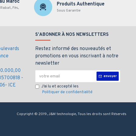
 au Maroc
Produits Authentique
Rabat, Fès,
Sous Garantie
S'ABONNER À NOS NEWSLETTERS
oulevards
Restez informé des nouveautés et
ance
promotions en vous inscrivant à notre
newsletter
000.000,00
envoyer
35700818 -
06- ICE
J’ai lu et accepté les
Politiquer de confidentialité
Copyright © 2019, J&M technologie, Tous les droits sont Réservés