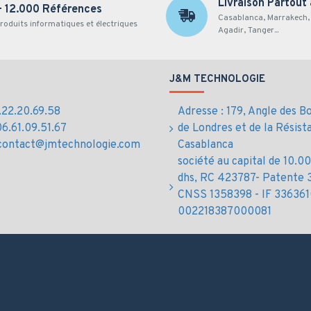
Livraison Partout
+ 12.000 Références
ayPort, Ethernet
Casablanca, Marrakech, 
roduits informatiques et électriques
Agadir, Tanger...
J&M TECHNOLOGIE
5.22.20.69.58
Adresse : 179, Angle des B
06.61.09.51.67
de Londres et de la Résist
 contact@jmtechnologie.com
Casablanca
société au capital de 10.
dhs, RC 423787- Patente 
CNSS 1358398 - IF 336361
002218387000081
, USB