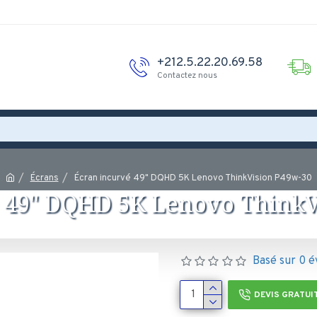
+212.5.22.20.69.58
Contactez nous
Écrans
Écran incurvé 49" DQHD 5K Lenovo ThinkVision P49w-30
é 49" DQHD 5K Lenovo ThinkV
Basé sur 0 é
DEVIS GRATUI