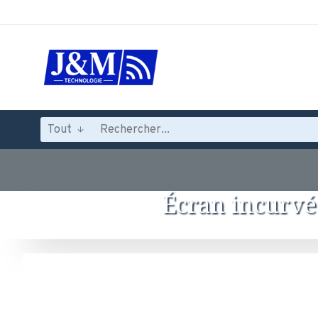
Tout
Écran incurv