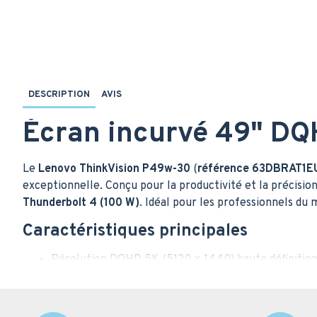
DESCRIPTION
AVIS
Écran incurvé 49" DQ
Le
Lenovo ThinkVision P49w-30
(
référence 63DBRAT1E
exceptionnelle. Conçu pour la productivité et la précisio
Thunderbolt 4 (100 W)
. Idéal pour les professionnels du
Caractéristiques principales
Résolution DQHD 5K (5120 × 1440) haute définitio
Écran incurvé 49" avec courbure 3800R
Dalle IPS anti-reflet certifiée Eyesafe
Technologie HDR10 et couverture 99 % sRGB