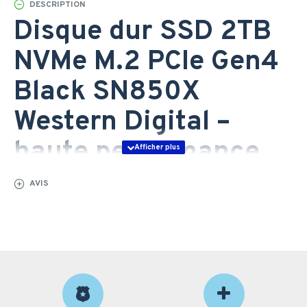
DESCRIPTION
Disque dur SSD 2TB
NVMe M.2 PCIe Gen4
Black SN850X
Western Digital –
haute performance
professionnelle au
AVIS
Maroc
Le Disque dur SSD 2TB NVMe M.2 PCIe Gen4 Black
SN850X Western Digital est une solution de stockage
hautes performances destinée aux entreprises et
professionnels au Maroc recherchant rapidité, fiabilité