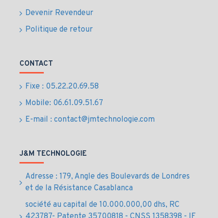
Black SN850X
Devenir Revendeur
Capacité :
2TB pour systèmes, applications et
Politique de retour
données professionnelles
Format :
M.2 NVMe compact et sans câblage
Interface :
PCIe Gen4 pour des performances très
CONTACT
élevées
Série :
Black SN850X, orientée performance et
Fixe : 05.22.20.69.58
fiabilité
Mobile: 06.61.09.51.67
Usage cible :
stations de travail, IT avancé,
E-mail : contact@jmtechnologie.com
production professionnelle
Usages
J&M TECHNOLOGIE
professionnels du
disque dur SSD 2TB
Adresse : 179, Angle des Boulevards de Londres
et de la Résistance Casablanca
NVMe au Maroc
société au capital de 10.000.000,00 dhs, RC
423787- Patente 35700818 - CNSS 1358398 - IF