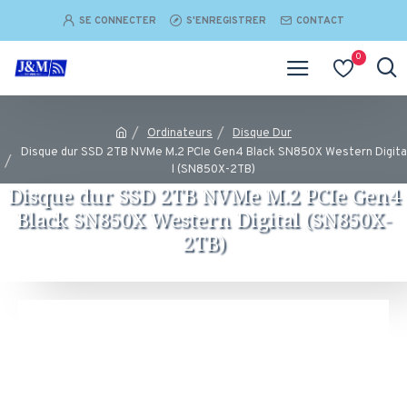
SE CONNECTER
S'ENREGISTRER
CONTACT
0
Ordinateurs
Disque Dur
Disque dur SSD 2TB NVMe M.2 PCIe Gen4 Black SN850X Western Digita
l (SN850X-2TB)
Disque dur SSD 2TB NVMe M.2 PCIe Gen4
Black SN850X Western Digital (SN850X-
2TB)