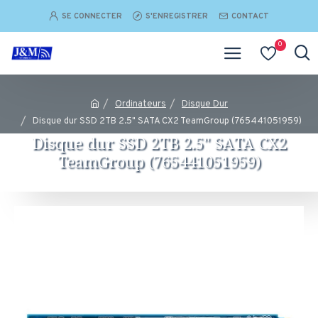
SE CONNECTER
S'ENREGISTRER
CONTACT
0
Ordinateurs
Disque Dur
Disque dur SSD 2TB 2.5" SATA CX2 TeamGroup (765441051959)
Disque dur SSD 2TB 2.5" SATA CX2
TeamGroup (765441051959)