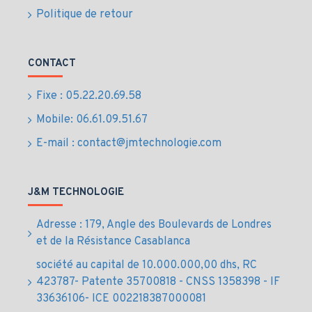
Politique de retour
Avantages et usages
du SSD 2TB CX2
CONTACT
TeamGroup
Fixe : 05.22.20.69.58
Mobile: 06.61.09.51.67
Optimise le démarrage du système et le
chargement rapide des applications
E-mail : contact@jmtechnologie.com
Stockage fiable pour fichiers volumineux,
multimédia et projets professionnels exigeants
Installation facile avec support technique
J&M TECHNOLOGIE
disponible au Maroc
Adresse : 179, Angle des Boulevards de Londres
Livraison sécurisée partout au Maroc
et de la Résistance Casablanca
Prix au Maroc du
société au capital de 10.000.000,00 dhs, RC
Disque dur SSD 2TB
423787- Patente 35700818 - CNSS 1358398 - IF
33636106- ICE 002218387000081