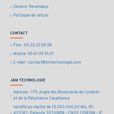
Avantages et usages
Devenir Revendeur
Politique de retour
du SSD 256GB Lexar
NM620
CONTACT
Démarrage rapide des systèmes et applications
Fixe : 05.22.20.69.58
Optimisation des performances pour logiciels
Mobile: 06.61.09.51.67
bureautiques et multitâches
E-mail : contact@jmtechnologie.com
Gestion efficace des fichiers et données
professionnelles
Stockage silencieux, durable et fiable
J&M TECHNOLOGIE
Installation simple avec support technique
disponible
Adresse : 179, Angle des Boulevards de Londres
Livraison sécurisée et rapide partout au Maroc
et de la Résistance Casablanca
Prix au Maroc du
société au capital de 10.000.000,00 dhs, RC
423787- Patente 35700818 - CNSS 1358398 - IF