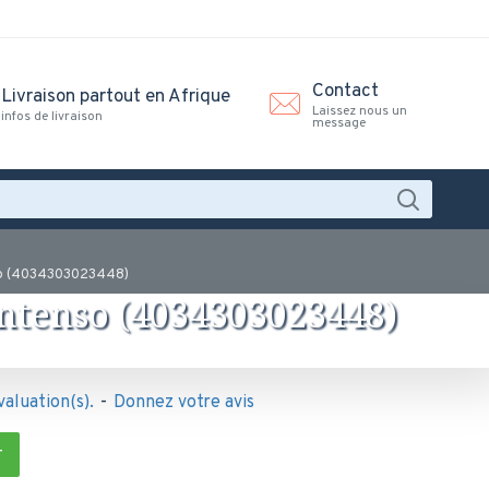
Contact
Livraison partout en Afrique
Laissez nous un
infos de livraison
message
so (4034303023448)
ntenso (4034303023448)
valuation(s).
-
Donnez votre avis
T