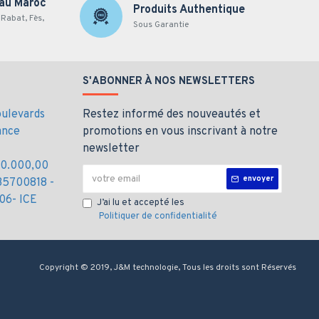
 au Maroc
Produits Authentique
Rabat, Fès,
Sous Garantie
S'ABONNER À NOS NEWSLETTERS
100
oulevards
Restez informé des nouveautés et
ance
promotions en vous inscrivant à notre
newsletter
000.000,00
envoyer
35700818 -
06- ICE
J’ai lu et accepté les
Politiquer de confidentialité
 SATA NS100 Lexar
Copyright © 2019, J&M technologie, Tous les droits sont Réservés
hant stockage fiable et rapide. Des services
on la configuration et les options. Livraison partout au