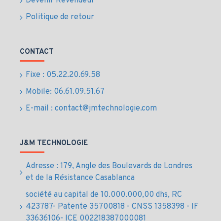
Devenir Revendeur
Fiabilité et durabilité pour un stockage sécurisé
Politique de retour
Avantages et usages
du SSD 1TB MP34
CONTACT
TeamGroup
Fixe : 05.22.20.69.58
Mobile: 06.61.09.51.67
Accélère le démarrage du système et le
chargement rapide des applications
E-mail : contact@jmtechnologie.com
Stockage performant pour fichiers volumineux,
gaming et projets professionnels intensifs
Installation simple avec support technique
J&M TECHNOLOGIE
disponible au Maroc
Adresse : 179, Angle des Boulevards de Londres
Livraison sécurisée partout au Maroc
et de la Résistance Casablanca
Prix au Maroc du
société au capital de 10.000.000,00 dhs, RC
Disque dur SSD 1TB
423787- Patente 35700818 - CNSS 1358398 - IF
33636106- ICE 002218387000081