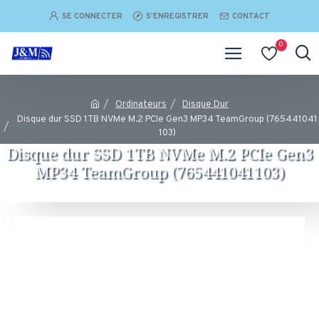
SE CONNECTER
S'ENREGISTRER
CONTACT
0
Ordinateurs
Disque Dur
Disque dur SSD 1TB NVMe M.2 PCIe Gen3 MP34 TeamGroup (765441041
103)
Disque dur SSD 1TB NVMe M.2 PCIe Gen3
MP34 TeamGroup (765441041103)