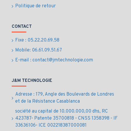
Série :
NM790, orientée performance et efficacité
Politique de retour
Usage cible :
PC professionnels, stations de
travail, IT d’entreprise
Usages
CONTACT
professionnels du
Fixe : 05.22.20.69.58
disque dur SSD 1TB
Mobile: 06.61.09.51.67
E-mail : contact@jmtechnologie.com
NVMe au Maroc
Optimisation des postes de travail professionnels
J&M TECHNOLOGIE
Applications métiers exigeantes et multitâches
Adresse : 179, Angle des Boulevards de Londres
Traitement rapide de fichiers volumineux
et de la Résistance Casablanca
Migration depuis un SSD SATA ou un disque dur
classique
société au capital de 10.000.000,00 dhs, RC
Modernisation de parcs informatiques NVMe
423787- Patente 35700818 - CNSS 1358398 - IF
Compatibilité et
33636106- ICE 002218387000081