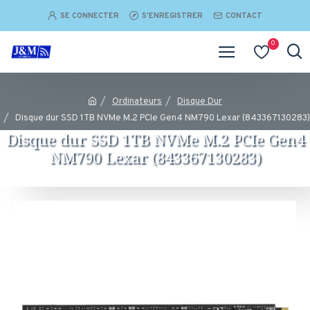
SE CONNECTER
S'ENREGISTRER
CONTACT
0
Ordinateurs
Disque Dur
Disque dur SSD 1TB NVMe M.2 PCIe Gen4 NM790 Lexar (843367130283)
Disque dur SSD 1TB NVMe M.2 PCIe Gen4
NM790 Lexar (843367130283)