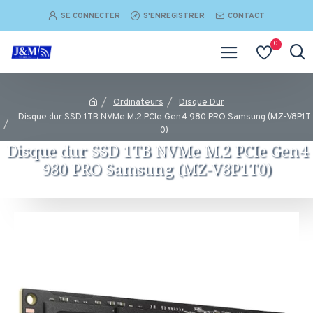
SE CONNECTER
S'ENREGISTRER
CONTACT
0
Ordinateurs
Disque Dur
Disque dur SSD 1TB NVMe M.2 PCIe Gen4 980 PRO Samsung (MZ-V8P1T
0)
Disque dur SSD 1TB NVMe M.2 PCIe Gen4
980 PRO Samsung (MZ-V8P1T0)