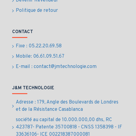
Devenir Revendeur
NVMe au Maroc
Politique de retour
Optimisation des PC professionnels et stations de
travail
CONTACT
Exécution fluide des applications métiers et
multitâches
Fixe : 05.22.20.69.58
Création graphique, développement et traitement
Mobile: 06.61.09.51.67
de données
Mise à niveau de systèmes compatibles M.2 NVMe
E-mail : contact@jmtechnologie.com
PCIe Gen4
Amélioration globale de la productivité des
équipes
J&M TECHNOLOGIE
Compatibilité et
Adresse : 179, Angle des Boulevards de Londres
et de la Résistance Casablanca
installation du SSD
société au capital de 10.000.000,00 dhs, RC
Samsung NVMe PCIe
423787- Patente 35700818 - CNSS 1358398 - IF
33636106- ICE 002218387000081