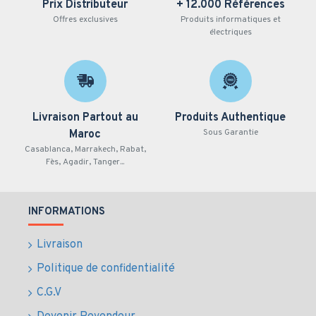
Prix Distributeur
+ 12.000 Références
NVMe Samsung 980
Offres exclusives
Produits informatiques et
électriques
PRO
Capacité :
1TB pour systèmes, applications et
données professionnelles
Livraison Partout au
Produits Authentique
Format :
M.2 NVMe compact et performant
Sous Garantie
Maroc
Interface :
PCIe Gen4 pour une réactivité élevée
Casablanca, Marrakech, Rabat,
Série :
980 PRO, orientée performance
Fès, Agadir, Tanger...
professionnelle
Usage cible :
stations de travail, IT professionnel,
création de contenu
INFORMATIONS
Usages
Livraison
professionnels du
Politique de confidentialité
disque dur SSD 1TB
C.G.V