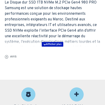
Le Disque dur SSD 1TB NVMe M.2 PCIe Gen4 980 PRO
Samsung est une solution de stockage hautes
performances conçue pour les environnements
professionnels exigeants au Maroc. Destiné aux
entreprises, intégrateurs IT et utilisateurs avancés, ce
SSD NVMe exploite l’interface PCIe Gen4 afin d’offrir
une excellente réactivité pour le démarrage du
système, l’exécution d’applications métiers lourdes et la
gestion efficace des données. Son format M.2 compact
facilite l’intégration dans les PC professionnels,
AVIS
stations de travail et ordinateurs portables compatibles.
J&M Technologie vous accompagne avec un prix Maroc
compétitif, un conseil technique expert, une
installation professionnelle et une livraison rapide
partout au Maroc.
Caractéristiques
techniques du SSD