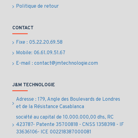
Avantages et usages
Politique de retour
du SSD 1TB 870 QVO
CONTACT
Démarrage rapide des systèmes et des
applications
Fixe : 05.22.20.69.58
Performance stable pour bureautique et stockage
Mobile: 06.61.09.51.67
de données importantes
E-mail : contact@jmtechnologie.com
Stockage silencieux, durable et fiable
Installation simple avec support technique
disponible
J&M TECHNOLOGIE
Livraison sécurisée et rapide partout au Maroc
Prix au Maroc du
Adresse : 179, Angle des Boulevards de Londres
et de la Résistance Casablanca
Disque dur SSD 1TB
société au capital de 10.000.000,00 dhs, RC
2.5" SATA 870 QVO
423787- Patente 35700818 - CNSS 1358398 - IF
33636106- ICE 002218387000081