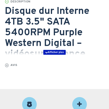
DESCRIPTION
Disque dur Interne
4TB 3.5" SATA
5400RPM Purple
Western Digital –
vidéosurveillance
fiable au Maroc
AVIS
Le Disque dur Interne 4TB 3.5" SATA 5400RPM Purple
Western Digital (WD43PURZ) est spécialement conçu
pour les systèmes de vidéosurveillance professionnels
nécessitant un enregistrement continu et stable.
Destiné aux DVR et NVR utilisés par les entreprises,
commerces, administrations et sites sensibles, il