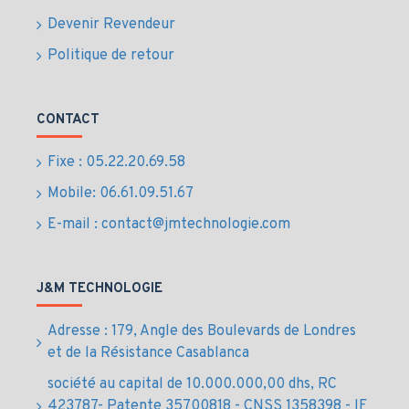
Capacité
: 4TB
Devenir Revendeur
Format
: 3.5"
Interface
: SATA
Politique de retour
Vitesse de rotation
: 5400RPM
Gamme
: Purple (vidéosurveillance)
Référence
: WD43PURZ
CONTACT
Usages
Fixe : 05.22.20.69.58
professionnels du
Mobile: 06.61.09.51.67
E-mail : contact@jmtechnologie.com
disque dur Western
Digital Purple 4TB
J&M TECHNOLOGIE
Vidéosurveillance
: enregistrement continu sur
Adresse : 179, Angle des Boulevards de Londres
DVR et NVR
et de la Résistance Casablanca
Caméras IP
: stockage sécurisé des flux vidéo
société au capital de 10.000.000,00 dhs, RC
Commerces et entreprises
: sécurisation des
423787- Patente 35700818 - CNSS 1358398 - IF