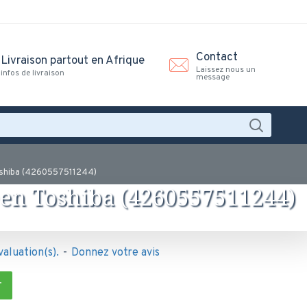
Contact
Livraison partout en Afrique
Laissez nous un
infos de livraison
message
oshiba (4260557511244)
een Toshiba (4260557511244)
valuation(s).
-
Donnez votre avis
T