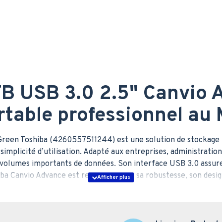
TB USB 3.0 2.5" Canvio
rtable professionnel au
Green Toshiba (4260557511244) est une solution de stockage p
implicité d’utilisation. Adapté aux entreprises, administration
e volumes importants de données. Son interface USB 3.0 assure 
 Canvio Advance est reconnue pour sa robustesse, son design
’un positionnement prix Maroc cohérent avec les besoins B2B
niques du disque dur ex