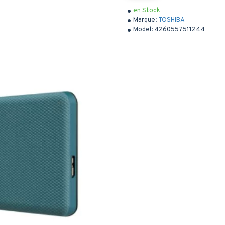
en Stock
Marque:
TOSHIBA
Model:
4260557511244