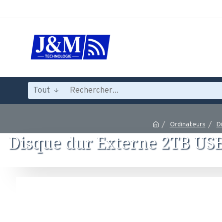
Tout
Ordinateurs
D
Disque dur Externe 2TB USB