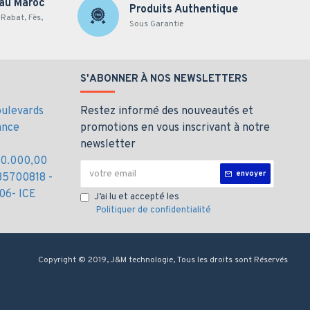
 au Maroc
Produits Authentique
Rabat, Fès,
Sous Garantie
S'ABONNER À NOS NEWSLETTERS
oulevards
Restez informé des nouveautés et
ance
promotions en vous inscrivant à notre
newsletter
000.000,00
Toshiba Canvio
envoyer
35700818 -
06- ICE
J’ai lu et accepté les
Politiquer de confidentialité
Copyright © 2019, J&M technologie, Tous les droits sont Réservés