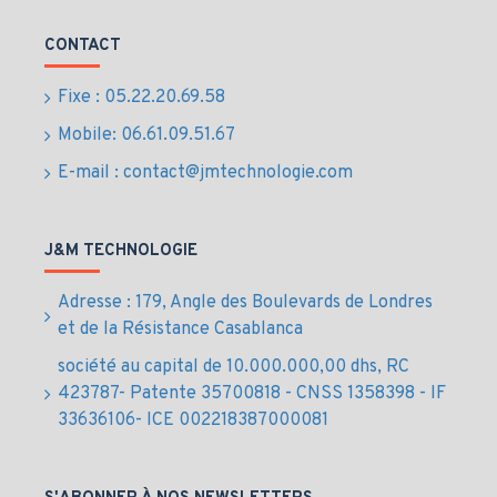
Ports : USB 2.0/3.0, USB-C, HDMI, DisplayPort,
Ethernet RJ-45
CONTACT
Réseau : Gigabit Ethernet, Wi-Fi optionnel
OS : Windows 10 Pro / Linux Ubuntu
Fixe : 05.22.20.69.58
Garantie : 3 ans sur site Dell ProSupport
Mobile: 06.61.09.51.67
Accessoires et options :
E-mail : contact@jmtechnologie.com
Écrans Dell UltraSharp
Clavier et souris filaires ou sans fil
Station d’accueil Dell et câbles DisplayPort/HDMI
J&M TECHNOLOGIE
Extension de garantie jusqu’à 5 ans
FAQ – Dell OptiPlex 3060 au Maroc
Adresse : 179, Angle des Boulevards de Londres
et de la Résistance Casablanca
1. QUELLES PERFORMANCES OFFRE
société au capital de 10.000.000,00 dhs, RC
LE DELL OPTIPLEX 3060 AU MAROC ?
423787- Patente 35700818 - CNSS 1358398 - IF
33636106- ICE 002218387000081
Le
Dell OptiPlex 3060
offre des performances
excellentes pour la bureautique et les applications
professionnelles avec ses processeurs Intel Core 8e