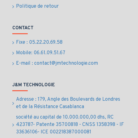
Bypass manuel 50 feuilles; A6-A4;
Politique de retour
Capacité de sortie jusqu'à 150 feuilles
Cycle de service (mensuel) Rec. 5 000 pages; Max. 100
CONTACT
000 pages
Fixe : 05.22.20.69.58
Durée de vie du toner noir jusqu'à 12 000 pages
Mobile: 06.61.09.51.67
E-mail : contact@jmtechnologie.com
J&M TECHNOLOGIE
Adresse : 179, Angle des Boulevards de Londres
et de la Résistance Casablanca
société au capital de 10.000.000,00 dhs, RC
423787- Patente 35700818 - CNSS 1358398 - IF
33636106- ICE 002218387000081