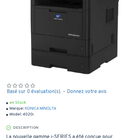
Basé sur 0 évaluation(s).
-
Donnez votre avis
en Stock
Marque:
KONICA MINOLTA
Model:
4020i
DESCRIPTION
La nouvelle gamme i-SERIES a été conçue pour