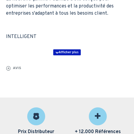
optimiser les performances et la productivité des
entreprises s'adaptant à tous les besoins client.
INTELLIGENT
Avec Konica Minolta MarketPlace en standard pour
améliorer les capacités du multifonction
AVIS
Avec un processeur 4 coeurs ultra rapide, une mémoire
micro SD et ...
Multifonction laser bizhub 4020i
Prix Distributeur
+ 12.000 Références
Vitesse du système A4 jusqu'à 40 ppm