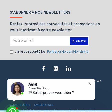
S'ABONNER À NOS NEWSLETTERS
Restez informé des nouveautés et promotions en
vous inscrivant à notre newsletter
envoyer
J’ai lu et accepté les
Politiquer de confidentialité
Copyright © 2019, J&M technologie, Tous les droits sont Réservés
Amal
Conseillère client
👋 Salut , je peux vous aider ?
-
-
-
Onduleur Eaton
Serveur Dell
Firewall Fortinet
-
-
Casque Jabra
Switch Cisco
-
-
Standard Téléphonique Grandstream
Stabilisateur Delta