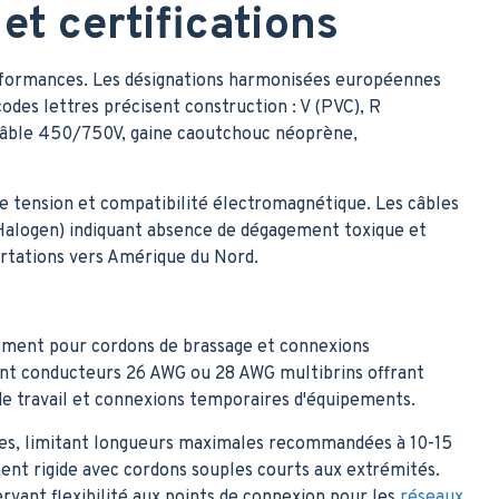
et certifications
erformances. Les désignations harmonisées européennes
des lettres précisent construction : V (PVC), R
 câble 450/750V, gaine caoutchouc néoprène,
e tension et compatibilité électromagnétique. Les câbles
alogen) indiquant absence de dégagement toxique et
ortations vers Amérique du Nord.
ivement pour cordons de brassage et connexions
ent conducteurs 26 AWG ou 28 AWG multibrins offrant
 de travail et connexions temporaires d'équipements.
des, limitant longueurs maximales recommandées à 10-15
nt rigide avec cordons souples courts aux extrémités.
rvant flexibilité aux points de connexion pour les
réseaux