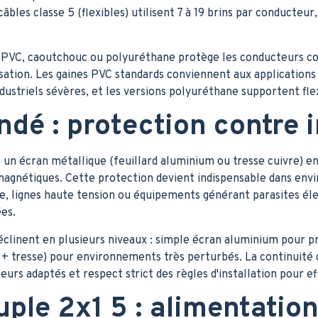
âbles classe 5 (flexibles) utilisent 7 à 19 brins par conducteur,
 PVC, caoutchouc ou polyuréthane protège les conducteurs con
isation. Les gaines PVC standards conviennent aux application
ustriels sévères, et les versions polyuréthane supportent fl
ndé : protection contre 
 un écran métallique (feuillard aluminium ou tresse cuivre) 
agnétiques. Cette protection devient indispensable dans envi
ce, lignes haute tension ou équipements générant parasites é
es.
déclinent en plusieurs niveaux : simple écran aluminium pour p
 + tresse) pour environnements très perturbés. La continuité 
urs adaptés et respect strict des règles d'installation pour e
ple 2x1 5 : alimentation