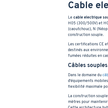
Cable ele
Le
cable electrique so
H05 (300/500V) et H07 
(caoutchouc), N (Néopr
construction souple.
Les certifications CE 
destinés aux environn
fumées réduites en cas
Câbles souples
Dans le domaine du
câb
d'équipements mobiles.
flexibilité maximale p
La construction soupl
mètres pour maintenir 
Cette architecture hyb