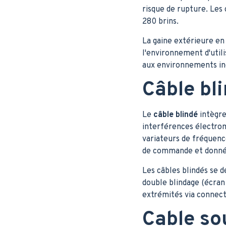
risque de rupture. Les c
280 brins.
La gaine extérieure en
l'environnement d'util
aux environnements ind
Câble bli
Le
câble blindé
intègre
interférences électrom
variateurs de fréquen
de commande et donné
Les câbles blindés se 
double blindage (écran
extrémités via connecte
Cable sou