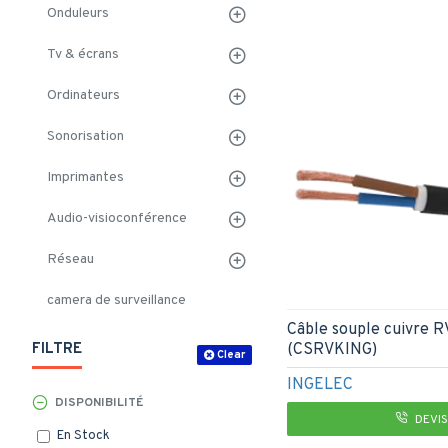
Onduleurs
Tv & écrans
Ordinateurs
Sonorisation
Imprimantes
Audio-visioconférence
Réseau
camera de surveillance
Câble souple cuivre R
(CSRVKING)
FILTRE
Clear
INGELEC
DISPONIBILITÉ
DEVIS
En Stock