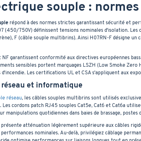
ctrique souple : normes 
uple
répond à des normes strictes garantissant sécurité et p
(450/750V) définissent tensions nominales d'isolation. Les co
ène), F (câble souple multibrins). Ainsi H07RN-F désigne un
et NF garantissent conformité aux directives européennes bass
ements sensibles portent marquages LSZH (Low Smoke Zero H
 d'incendie. Les certifications UL et CSA s'appliquent aux exp
 réseau et informatique
le réseau
, les câbles souples multibrins sont utilisés exclus
 Les cordons patch RJ45 souples Cat5e, Cat6 et Cat6a utilis
our manipulations quotidiennes dans baies de brassage, postes
e présente atténuation légèrement supérieure aux câbles rigi
performances nominales. Au-delà, privilégiez câblage permane
ride optimise performances sur liaisons longues tout en prése