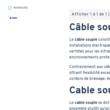
MARQUES
Afficher 1 à 1 de 1 
Câble so
Le
câble souple
constit
installations électriq
certifiés pour les infr
environnements profes
Contrairement aux câbl
offrant flexibilité exc
cordons de brassage, é
Cable so
Le
cable souple
se dist
ensemble plutôt qu'un 