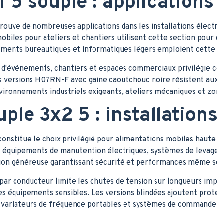
 5 souple : applications
rouve de nombreuses applications dans les installations électr
obiles pour ateliers et chantiers utilisent cette section pour
ements bureautiques et informatiques légers emploient cette
d'événements, chantiers et espaces commerciaux privilégie ce c
 versions H07RN-F avec gaine caoutchouc noire résistent aux 
vironnements industriels exigeants, ateliers mécaniques et zo
ple 3x2 5 : installation
onstitue le choix privilégié pour alimentations mobiles haute
s, équipements de manutention électriques, systèmes de levage
tion généreuse garantissant sécurité et performances même s
par conducteur limite les chutes de tension sur longueurs im
es équipements sensibles. Les versions blindées ajoutent pr
 variateurs de fréquence portables et systèmes de commande 