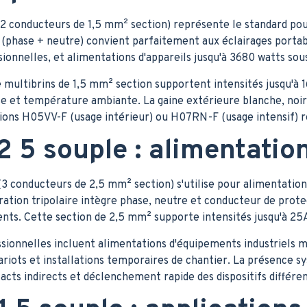
2 conducteurs de 1,5 mm² section) représente le standard po
e (phase + neutre) convient parfaitement aux éclairages portab
ionnelles, et alimentations d'appareils jusqu'à 3680 watts s
 multibrins de 1,5 mm² section supportent intensités jusqu'à
se et température ambiante. La gaine extérieure blanche, noir
rsions H05VV-F (usage intérieur) ou H07RN-F (usage intensif
2 5 souple : alimentatio
3 conducteurs de 2,5 mm² section) s'utilise pour alimentatio
uration tripolaire intègre phase, neutre et conducteur de prot
ts. Cette section de 2,5 mm² supporte intensités jusqu'à 25A
ssionnelles incluent alimentations d'équipements industriels 
ariots et installations temporaires de chantier. La présence 
cts indirects et déclenchement rapide des dispositifs différen