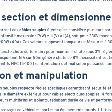
 section et dimensionn
orrect des
câbles souples
électriques considère plusieurs par
intensité maximale : P(W) = U(V) × I(A), soit pour 230V mon
200W (40A). Ces valeurs supposent longueurs inférieures à 3
mpacte chute de tension : pour maintenir chute sous 3% régle
nsportant 16A sur 50m génère chute de 8%, nécessitant sect
ifs NFC 15-100 facilitent choix optimal selon puissance, lon
tion et manipulation
s souples
respecte règles spécifiques garantissant sécurité et
s le diamètre extérieur pour câbles électriques souples, 4 foi
s multibrins et isolants, réduisant durée de vie et perform
passages de véhicules, portes ou équipements lourds. Utilisez