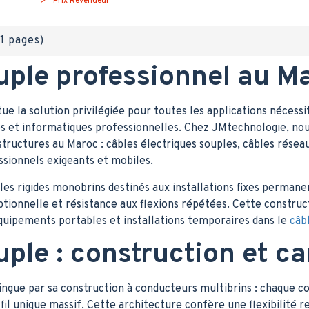
Prix Revendeur
(1 pages)
uple professionnel au M
ue la solution privilégiée pour toutes les applications nécessi
ues et informatiques professionnelles. Chez JMtechnologie, 
astructures au Maroc : câbles électriques souples, câbles rése
sionnels exigeants et mobiles.
es rigides monobrins destinés aux installations fixes permane
eptionnelle et résistance aux flexions répétées. Cette constru
quipements portables et installations temporaires dans le
câb
uple : construction et ca
ingue par sa construction à conducteurs multibrins : chaque co
fil unique massif. Cette architecture confère une flexibilité