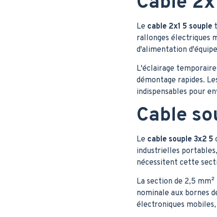
Cable 2x1
Le
cable 2x1 5 souple
t
rallonges électriques m
d'alimentation d'équip
L'éclairage temporaire 
démontage rapides. Les
indispensables pour en
Cable sou
Le
cable souple 3x2 5
c
industrielles portable
nécessitent cette sec
La section de 2,5 mm² 
nominale aux bornes d
électroniques mobiles,