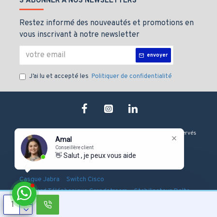
S'ABONNER À NOS NEWSLETTERS
Restez informé des nouveautés et promotions en
vous inscrivant à notre newsletter
envoyer
J’ai lu et accepté les
Politiquer de confidentialité
Copyright © 2019, J&M technologie, Tous les droits sont Réservés
Amal
Conseillère client
👋 Salut , je peux vous aider ?
-
-
-
Onduleur Eaton
Serveur Dell
Firewall Fortinet
-
-
Casque Jabra
Switch Cisco
-
-
Standard Téléphonique Grandstream
Stabilisateur Delta
Pointeuse Biométrique