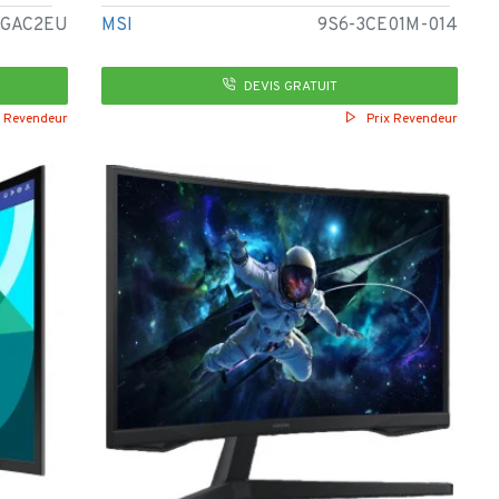
3GAC2EU
MSI
9S6-3CE01M-014
DEVIS GRATUIT
x Revendeur
Prix Revendeur