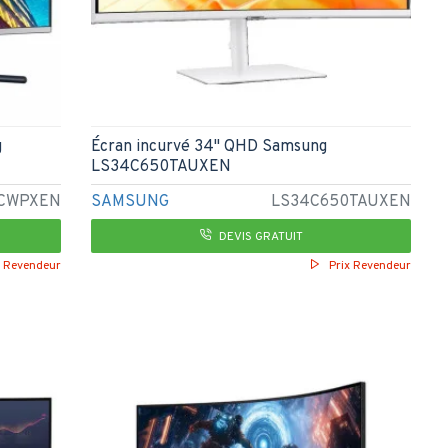
g
Écran incurvé 34" QHD Samsung
LS34C650TAUXEN
CWPXEN
SAMSUNG
LS34C650TAUXEN
DEVIS GRATUIT
x Revendeur
Prix Revendeur