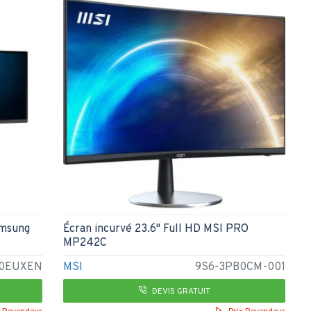
amsung
Écran incurvé 23.6" Full HD MSI PRO
MP242C
50EUXEN
MSI
9S6-3PB0CM-001
DEVIS GRATUIT