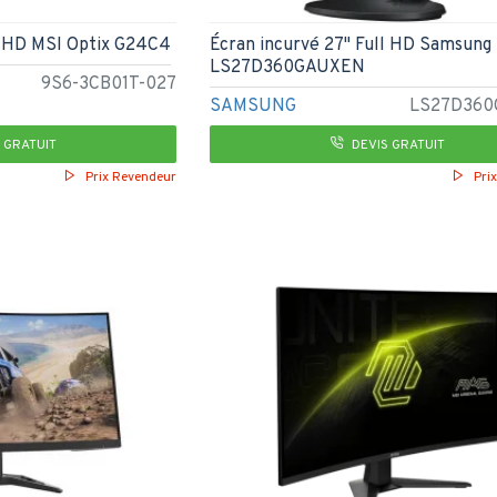
ll HD MSI Optix G24C4
Écran incurvé 27" Full HD Samsung
LS27D360GAUXEN
9S6-3CB01T-027
SAMSUNG
LS27D36
 GRATUIT
DEVIS GRATUIT
Prix Revendeur
Pri