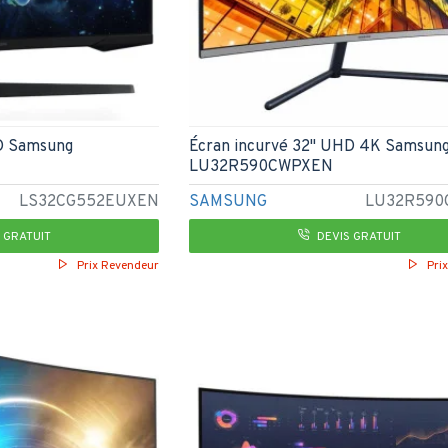
HD Samsung
Écran incurvé 32" UHD 4K Samsun
LU32R590CWPXEN
LS32CG552EUXEN
SAMSUNG
LU32R590
 GRATUIT
DEVIS GRATUIT
Prix Revendeur
Pri