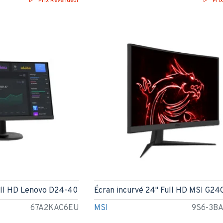
Prix Revendeur
Pri
Full HD Lenovo D24-40
Écran incurvé 24" Full HD MSI G24
67A2KAC6EU
MSI
9S6-3BA