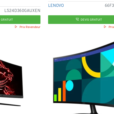
LENOVO
66F
LS24D360GAUXEN
 GRATUIT
DEVIS GRATUIT
Prix Revendeur
Pri