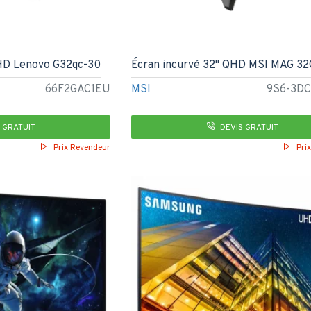
QHD Lenovo G32qc-30
Écran incurvé 32" QHD MSI MAG 3
66F2GAC1EU
MSI
9S6-3DC
 GRATUIT
DEVIS GRATUIT
Prix Revendeur
Pri