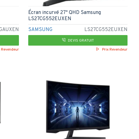
Écran incurvé 27" QHD Samsung
LS27CG552EUXEN
0GAUXEN
SAMSUNG
LS27CG552EUXEN
DEVIS GRATUIT
x Revendeur
Prix Revendeur