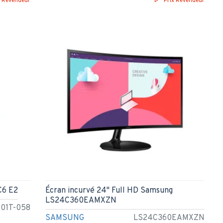
x Revendeur
Prix Revendeur
C6 E2
Écran incurvé 24" Full HD Samsung
LS24C360EAMXZN
01T-058
SAMSUNG
LS24C360EAMXZN