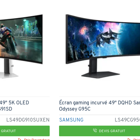
 49" 5K OLED
Écran gaming incurvé 49" DQHD S
G91SD
Odyssey G95C
LS49DG910SUXEN
SAMSUNG
LS49CG9
 GRATUIT
DEVIS GRATUIT