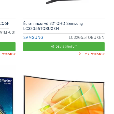
2CQ6F
Écran incurvé 32" QHD Samsung
LC32G55TQBUXEN
91M-001
SAMSUNG
LC32G55TQBUXEN
DEVIS GRATUIT
x Revendeur
Prix Revendeur