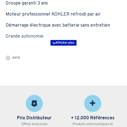
Groupe garanti 3 ans
Moteur professionnel KOHLER refroidi par air
Démarrage électrique avec batterie sans entretien
Grande autonomie
Interface de connexion équipée d'un compteur horaire
et du contrôle commande APM202
AVIS
Une autonomie supérieure et une résistance à toute épreuve,
pour un usage professionnel quotidien.
LE GENERATOR SMART CARE est un boitier Bluetooth qui
s’adapte sur tous les groupes électrogènes portables de la
marque.
UNE TECHNOLOGIE ÉQUIPÉE D’UNE APPLICATION
INNOVANTE
Le Generator Smart Care est une solution digitale qui permet
d’accéder à :
- L’inventaire des groupes électrogènes
Prix Distributeur
+ 12.000 Références
- L’échéance des entretiens
Offres exclusives
Produits informatiques et
- L’aide à la maintenance