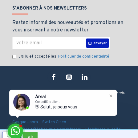
Démarrage
Electrique
S'ABONNER À NOS NEWSLETTERS
Réservoir (L)
35
Restez informé des nouveautés et promotions en
Autonomie
vous inscrivant à notre newsletter
7
75% (h)
envoyer
1 prise 230V 10/16A - disjoncteur + 1 prise
Type de prise
230V 16A - disjoncteur + 1 prise 400V 16A -
J’ai lu et accepté les
Politiquer de confidentialité
50Hz
disjoncteur + compteur horaire + voyant +
APM202
Longueur (cm)
89,5
Largeur (cm)
57
Copyright © 2019, J&M technologie, Tous les droits sont Réservés
Amal
Hauteur (cm)
77
Conseillère client
👋 Salut , je peux vous aid
Poids (kg)
186
-
-
-
Onduleur Eaton
Serveur Dell
Firewall Fortinet
-
-
Casque Jabra
Switch Cisco
-
-
Standard Téléphonique Grandstream
Stabilisateur Delta
Pointeuse Biométrique