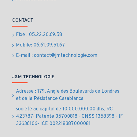
phases
Tension
400
nominale (V)
CONTACT
Niveau de
Fixe : 05.22.20.69.58
puissance
acoustique
97
Mobile: 06.61.09.51.67
garanti LwA
E-mail : contact@jmtechnologie.com
dB(A)
Niveau de
pression
69
J&M TECHNOLOGIE
acoustique
@7m dB(A)
Adresse : 179, Angle des Boulevards de Londres
Carburant
Essence
et de la Résistance Casablanca
société au capital de 10.000.000,00 dhs, RC
Marque
KOHLER
moteur
423787- Patente 35700818 - CNSS 1358398 - IF
33636106- ICE 002218387000081
Type moteur
CH680_C5