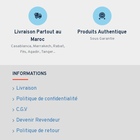
Puissance max (kW)
4
Puissance max (kVA)
4
Puissance assignée COP (kW)
3,2
Livraison Partout au
Produits Authentique
Sous Garantie
Maroc
Nombre de phases
Monophasé
Casablanca, Marrakech, Rabat,
Fès, Agadir, Tanger...
Tension nominale (V)
230
Niveau de puissance acoustique
96
garanti LwA dB(A)
INFORMATIONS
Niveau de pression acoustique
Livraison
68
@7m dB(A)
Politique de confidentialité
Carburant
Essence
C.G.V
Marque moteur
KOHLER
Devenir Revendeur
Type moteur
CH395_C5
Politique de retour