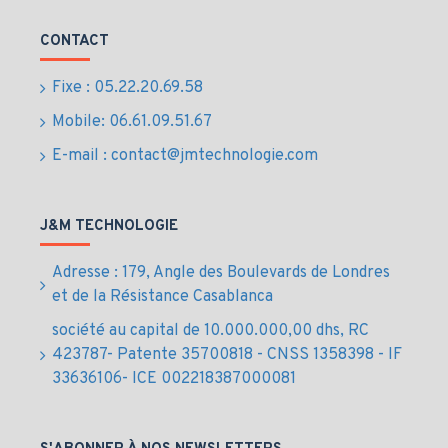
Démarrage
Lanceur
CONTACT
Réservoir (L)
7,3
Autonomie 75% (h)
4,3
Fixe : 05.22.20.69.58
Mobile: 06.61.09.51.67
2 prises 230V 10/16A -
Type de prise 50Hz
disjoncteur
E-mail : contact@jmtechnologie.com
Longueur (cm)
71
Largeur (cm)
55,5
J&M TECHNOLOGIE
Hauteur (cm)
49
Adresse : 179, Angle des Boulevards de Londres
et de la Résistance Casablanca
Poids (kg)
63,5
société au capital de 10.000.000,00 dhs, RC
423787- Patente 35700818 - CNSS 1358398 - IF
33636106- ICE 002218387000081