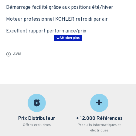
Démarrage facilité grâce aux positions été/hiver
Moteur professionnel KOHLER refroidi par air
Excellent rapport performance/prix
Groupe garanti 3 ans
AVIS
La performance et la compétitivité d'un matériel, adapté à un
usage fréquent.
FILTRE A AIR QUAD CLEAN Le filtre cyclonique Quad Clean
offre 4 niveaux de filtration performants, conçus pour expulser
les particules grossières et capturer les plus fines. Garantissant
une entrée d'air toujours propre, il favorise les économies de
carburant et optimise la puissance du moteur tout en
prolongeant sa durée de vie
STAGE V (2016/1628 EU) : Ce produit est conforme à la
nouvelle règlementation des émissions polluantes en Europe
Prix Distributeur
+ 12.000 Références
Offres exclusives
Produits informatiques et
Description
PERFORM 4500 C5
électriques