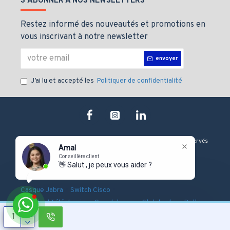
S'ABONNER À NOS NEWSLETTERS
Restez informé des nouveautés et promotions en
vous inscrivant à notre newsletter
envoyer
J’ai lu et accepté les
Politiquer de confidentialité
Copyright © 2019, J&M technologie, Tous les droits sont Réservés
Amal
Conseillère client
👋 Salut , je peux vous aider ?
-
-
-
Onduleur Eaton
Serveur Dell
Firewall Fortinet
-
-
Casque Jabra
Switch Cisco
-
-
Standard Téléphonique Grandstream
Stabilisateur Delta
Pointeuse Biométrique