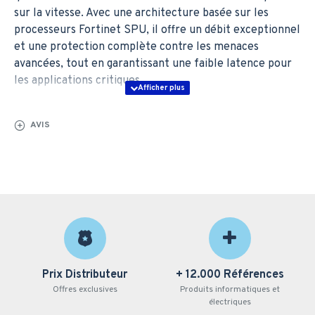
sur la vitesse. Avec une architecture basée sur les
processeurs Fortinet SPU, il offre un débit exceptionnel
et une protection complète contre les menaces
avancées, tout en garantissant une faible latence pour
les applications critiques.
Pourquoi choisir le
AVIS
Fortigate 1800F ?
Ce modèle répond aux besoins des infrastructures
exigeantes, notamment les opérateurs, les fournisseurs
de services et les grandes organisations. Il assure une
inspection SSL/TLS à très haut débit, prend en charge
un trafic massif et sécurise les connexions VPN à grande
échelle. Grâce aux services FortiGuard alimentés par
Prix Distributeur
+ 12.000 Références
l’IA, le Fortigate 1800F détecte et neutralise
Offres exclusives
Produits informatiques et
rapidement les menaces, offrant une protection
électriques