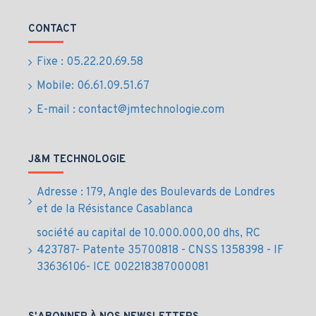
Fortigate 1800F
CONTACT
Fixe : 05.22.20.69.58
Fonction
Détails
Mobile: 06.61.09.51.67
Utilisateurs
Grandes entreprises, datacenters,
recommandés
fournisseurs de services
E-mail : contact@jmtechnologie.com
Débit pare-
198 Gbps
feu
J&M TECHNOLOGIE
Débit IPS
19 Gbps
Adresse : 179, Angle des Boulevards de Londres
et de la Résistance Casablanca
Débit VPN
100 Gbps
société au capital de 10.000.000,00 dhs, RC
423787- Patente 35700818 - CNSS 1358398 - IF
Interfaces multiples 1GE, 10GE et
Ports
33636106- ICE 002218387000081
40GE
Sessions
60 millions