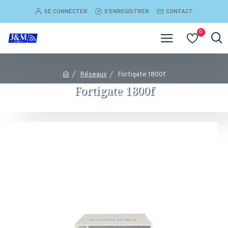
SE CONNECTER
S'ENREGISTRER
CONTACT
0
Réseaux
Fortigate​ 1800f
Fortigate​ 1800f