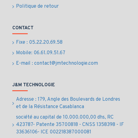
Connexion WiFi robuste assurant une surveillance
Politique de retour
sans fil fiable et stable
Rotation panoramique et inclinaison pour un angle
de vision élargi et personnalisable
CONTACT
Résolution 2304 x 1296 pixels pour une image
claire et détaillée en intérieur
Fixe : 05.22.20.69.58
Détection de mouvement intelligente avec alertes
Mobile: 06.61.09.51.67
en temps réel par application mobile
Vision nocturne performante garantissant une
E-mail : contact@jmtechnologie.com
sécurité efficace 24/7
Audio bidirectionnel pour communication directe
via la caméra
J&M TECHNOLOGIE
Stockage local sécurisé jusqu’à 512 Go sur carte
MicroSD compatible
Adresse : 179, Angle des Boulevards de Londres
Compatible avec les systèmes domotiques TP-Link
et de la Résistance Casablanca
Tapo et intégration facile dans les réseaux
société au capital de 10.000.000,00 dhs, RC
existants
423787- Patente 35700818 - CNSS 1358398 - IF
Avantages
33636106- ICE 002218387000081