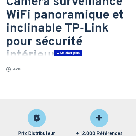
Caméra surveillance
WiFi panoramique et
inclinable TP-Link
pour sécurité
intérieure et
surveillance au
AVIS
Maroc
Découvrez la
caméra surveillance WiFi panoramique et
inclinable TP-Link
, solution idéale pour renforcer la
sécurité intérieure de vos locaux professionnels au
Maroc. Avec ses fonctionnalités avancées de
surveillance, cette caméra offre une vision panoramique
et inclinable garantissant un champ de couverture
Prix Distributeur
+ 12.000 Références