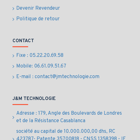
Devenir Revendeur
Résolution vidéo 3MP Full HD pour des images
nettes et détaillées
Politique de retour
Fonction panoramique à 360° et inclinaison
verticale jusqu’à 114°
Connexion WiFi stable pour une installation
CONTACT
simplifiée sans câblage
Vision nocturne performante avec portée jusqu’à
Fixe : 05.22.20.69.58
9 mètres pour une surveillance 24h/24
Mobile: 06.61.09.51.67
Compatible avec applications mobiles TP-Link
E-mail : contact@jmtechnologie.com
Tapo pour accès et contrôle à distance
Système d’alerte et détection de mouvement
intégrés pour réactivité accrue
J&M TECHNOLOGIE
Installation et configuration rapide adaptée aux
environnements professionnels marocains
Adresse : 179, Angle des Boulevards de Londres
Avantages
et de la Résistance Casablanca
professionnels de la
société au capital de 10.000.000,00 dhs, RC
423787- Patente 35700818 - CNSS 1358398 - IF