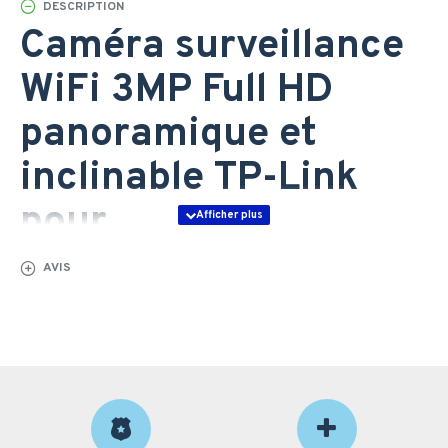
DESCRIPTION
Caméra surveillance
WiFi 3MP Full HD
panoramique et
inclinable TP-Link
pour
vidéosurveillance
AVIS
indoor au Maroc
Optimisez la sécurité de vos locaux professionnels
grâce à la caméra surveillance WiFi 3MP Full HD
panoramique et inclinable TP-Link. Idéale pour la
vidéosurveillance indoor, cette solution garantit une