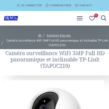
SE CONNECTER
S'ENREGISTRER
CONTACT
0
Solution d'accès
Caméra surveillance WiFi 3MP Full HD panoramique et inclinable TP-Link
(TAPOC210)
Caméra surveillance WiFi 3MP Full HD
panoramique et inclinable TP-Link
(TAPOC210)