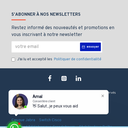
S'ABONNER À NOS NEWSLETTERS
Restez informé des nouveautés et promotions en
vous inscrivant à notre newsletter
envoyer
J’ai lu et accepté les
Politiquer de confidentialité
Copyright © 2019, J&M technologie, Tous les droits sont Réservés
Amal
Conseillère client
👋 Salut , je peux vous aider ?
-
-
-
Onduleur Eaton
Serveur Dell
Firewall Fortinet
-
-
Casque Jabra
Switch Cisco
-
-
Standard Téléphonique Grandstream
Stabilisateur Delta