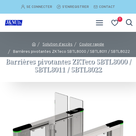
SE CONNECTER
S'ENREGISTRER
CONTACT
0
Solution d'accès
Couloir rapide
Barrières pivotantes ZKTeco SBTL8000 / SBTL8011 / SBTL8022
Barrières pivotantes ZKTeco SBTL8000 /
SBTL8011 / SBTL8022