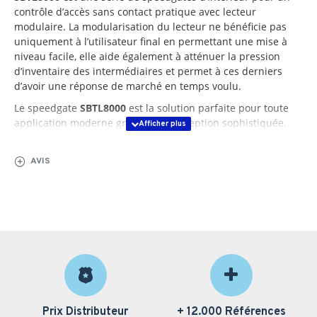
contrôle d’accès sans contact pratique avec lecteur
modulaire. La modularisation du lecteur ne bénéficie pas
uniquement à l’utilisateur final en permettant une mise à
niveau facile, elle aide également à atténuer la pression
d’inventaire des intermédiaires et permet à ces derniers
d’avoir une réponse de marché en temps voulu.
Le speedgate
SBTL8000
est la solution parfaite pour toute
application moderne grâce à sa conception sophistiquée.
Compatible avec
ZKBioAccess IVS
et
ZKBioSecurity.
AVIS
Exigences d'alimentation
Température de fonctionnement
Humidité de travail
Environnement de travail
Vitesse de débit
Largeur de voie (mm)
Prix Distributeur
+ 12.000 Références