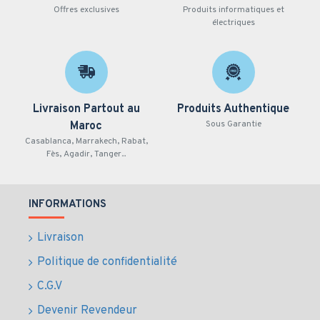
Offres exclusives
Produits informatiques et
Empreinte (mm)
électriques
Dimensions (mm)
Dimensions avec emballage (mm)
Poids net / kg)
Livraison Partout au
Produits Authentique
Sous Garantie
Maroc
Poids avec emballage(kg)
Casablanca, Marrakech, Rabat,
Matériau de l'armoire
Fès, Agadir, Tanger...
Matériau du couvercle
INFORMATIONS
Matériau barrière
Mouvement de barrière
Livraison
Politique de confidentialité
Mode d'urgence
C.G.V
Devenir Revendeur