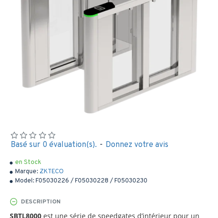
Basé sur 0 évaluation(s).
-
Donnez votre avis
en Stock
Marque:
ZKTECO
Model:
F05030226 / F05030228 / F05030230
DESCRIPTION
SBTL8000
est une série de speedgates d’intérieur pour un